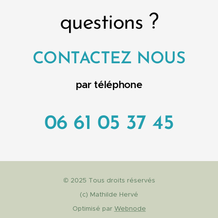
une meilleure
Parc de la Pépinière
Une demi-journée
appropriation des
à Gap. Une super
questions ?
enrichissante, de la...
connaissances
expérience pour les
scientifiques et
participants...
des...
CONTACTEZ NOUS
par téléphone
06 61 05 37 45
© 2025 Tous droits réservés
(c) Mathilde Hervé
Optimisé par
Webnode