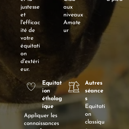
justesse
aux
et
niveaux
l'efficac
Amate
ité de
ur
votre
équitati
on
d'extéri
eur.
Equitat
Autres
ion
séance
étholog
s
ique
Equitati
on
Appliquer les
classiqu
connaissances