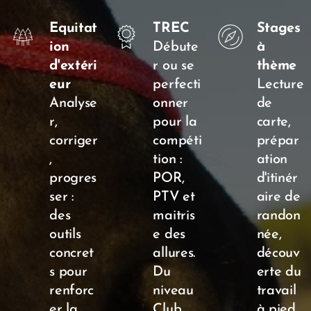
Equitat
TREC
Stages
ion
Débute
à
d'extéri
r ou se
thème
eur
perfecti
Lecture
Analyse
onner
de
r,
pour la
carte,
corriger
compéti
prépar
,
tion :
ation
progres
POR,
d'itinér
ser :
PTV et
aire de
des
maitris
randon
outils
e des
née,
concret
allures.
découv
s pour
Du
erte du
renforc
niveau
travail
er la
Club
à pied